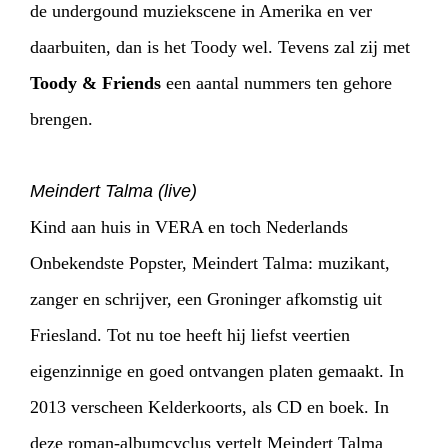
ARTDIVISION
FOTO’S
NIEUWS
de undergound muziekscene in Amerika en ver
daarbuiten, dan is het Toody wel. Tevens zal zij met
INFO
WEBSHOP
MIJN TICKETS
Toody & Friends
een aantal nummers ten gehore
brengen.
Meindert Talma (live)
Kind aan huis in VERA en toch Nederlands
Onbekendste Popster, Meindert Talma: muzikant,
zanger en schrijver, een Groninger afkomstig uit
Friesland. Tot nu toe heeft hij liefst veertien
eigenzinnige en goed ontvangen platen gemaakt. In
2013 verscheen Kelderkoorts, als CD en boek. In
deze roman-albumcyclus vertelt Meindert Talma