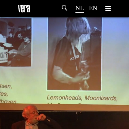
NL
EN