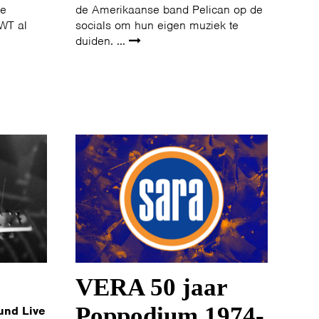
de
de Amerikaanse band Pelican op de
WT al
socials om hun eigen muziek te
duiden. ...
VERA 50 jaar
Poppodium 1974-
und Live