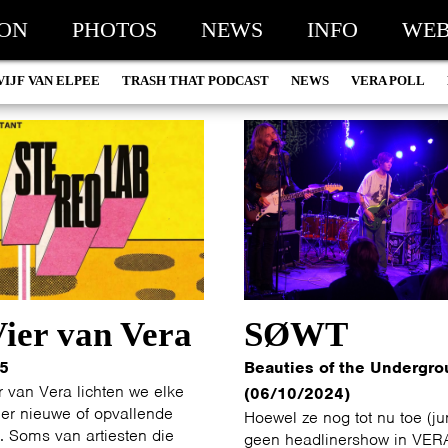
ION
PHOTOS
NEWS
INFO
WEB
VIJF VAN ELPEE
TRASH THAT PODCAST
NEWS
VERA POLL
ier van Vera
SØWT
25
Beauties of the Undergro
r van Vera lichten we elke
(06/10/2024)
er nieuwe of opvallende
Hoewel ze nog tot nu toe (j
t. Soms van artiesten die
geen headlinershow in VERA