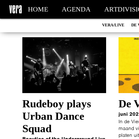
HOME
AGENDA
ARTDIVIS
VERA/LIVE
DE 
MY TICKETS
Rudeboy plays
De V
Urban Dance
juni 20
In de Vie
Squad
maand vi
platen ui
Beauties of the Underground Live