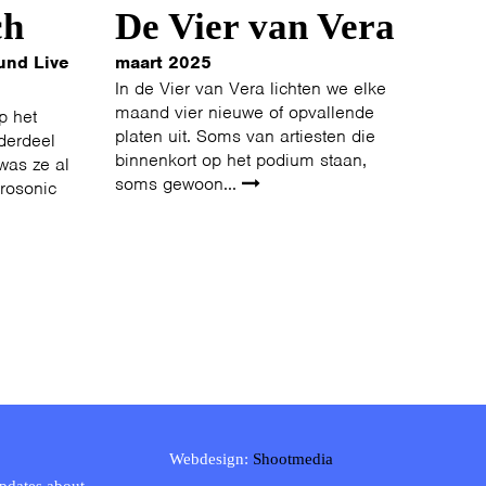
ch
De Vier van Vera
und Live
maart 2025
In de Vier van Vera lichten we elke
maand vier nieuwe of opvallende
p het
platen uit. Soms van artiesten die
derdeel
binnenkort op het podium staan,
was ze al
soms gewoon...
urosonic
Webdesign:
Shootmedia