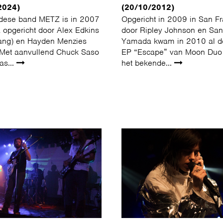
2024)
(20/10/2012)
dese band METZ is in 2007
Opgericht in 2009 in San F
a opgericht door Alex Edkins
door Ripley Johnson en Sa
 zang) en Hayden Menzies
Yamada kwam in 2010 al de
 Met aanvullend Chuck Saso
EP “Escape” van Moon Duo 
as...
het bekende...