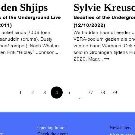
den Shjips
Sylvie Kreus
s of the Underground Live
Beauties of the Undergro
2011)
(12/10/2022)
l actief sinds 2006 toen
We hadden haar al eerder o
anuddin (drums), Dusty
VERA-podium gezien als on
(bas/trompet), Nash Whalen
van de band Warhaus. Ook 
 en Erik “Ripley” Johnson...
solo in Groningen tijdens E
2020. Maar...
1
2
3
4
5
77
78
79
…
Opening hours:
Newsletter:
en
Check the event