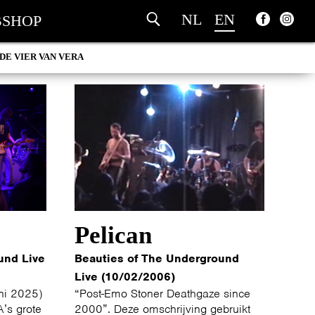
NL
EN
SHOP
DE VIER VAN VERA
Pelican
und Live
Beauties of The Underground
Live (10/02/2006)
uni 2025)
“Post-Emo Stoner Deathgaze since
’s grote
2000”. Deze omschrijving gebruikt