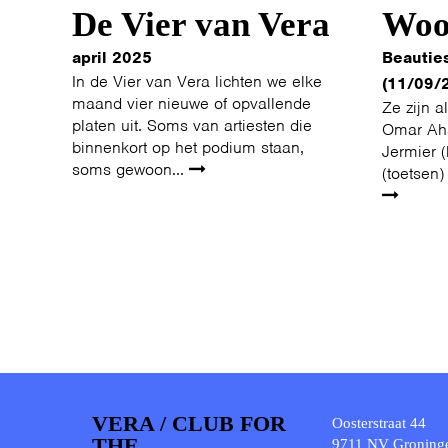
De Vier van Vera
Woo
april 2025
Beautie
In de Vier van Vera lichten we elke
(11/09/
maand vier nieuwe of opvallende
Ze zijn a
platen uit. Soms van artiesten die
Omar Ahs
binnenkort op het podium staan,
Jermier 
soms gewoon...
(toetsen)
VERA / CLUB FOR
Oosterstraat 44
THE
9711 NV Groning