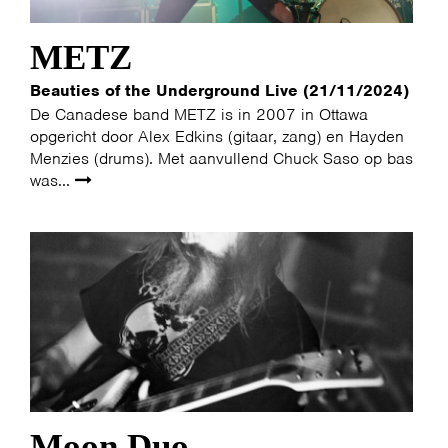
METZ
Beauties of the Underground Live (21/11/2024)
De Canadese band METZ is in 2007 in Ottawa
opgericht door Alex Edkins (gitaar, zang) en Hayden
Menzies (drums). Met aanvullend Chuck Saso op bas
was...
HOME
PROGRAMMA
ARTDIVISION
FOTO’S
NIEUWS
INFO
WEBSHOP
MIJN TICKETS
Moon Duo