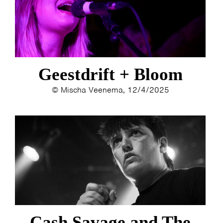
HOME
PROGRAMMA
ARTDIVISION
FOTO’S
NIEUWS
INFO
WEBSHOP
MIJN TICKETS
Geestdrift + Bloom
© Mischa Veenema, 12/4/2025
Cash Savage and The