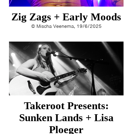
ESTHER
ELINE KAMMINGA
Zig Zags + Early Moods
KAREN SAAMAN
ARNOUD HEIKENS
© Mischa Veenema, 19/6/2025
Takeroot Presents:
Sunken Lands + Lisa
Ploeger