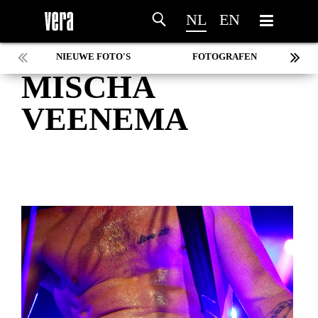
NL
EN
NIEUWE FOTO'S
FOTOGRAFEN
MISCHA
MARC DE KROSSE
SIMONE V/D HEIJDEN
VEENEMA
PEER
MISCHA VEENEMA
JEROEN DEKKER
BOB DE VRIES
RICHARD POSTMA
SASKIA LUDDEN
ANNA HIEP
CASHMYRA ROZENDAAL
MARTSEN HUT
ARSEN TSKHAY
ERYN BOSMA