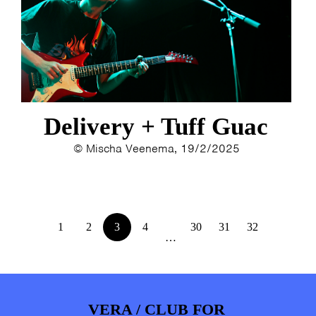
Delivery + Tuff Guac
© Mischa Veenema, 19/2/2025
1
2
3
4
30
31
32
…
VERA / CLUB FOR