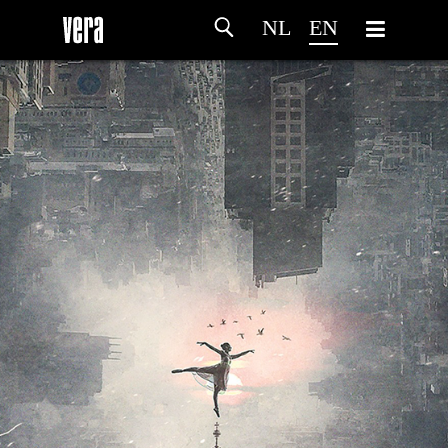
NL
EN