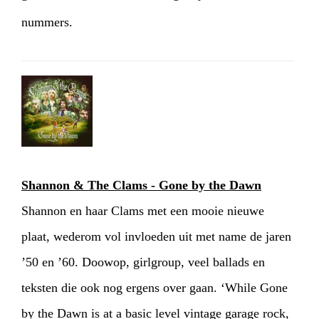
HOME
AGENDA
ARTDIVISION
nummers.
PHOTOS
NEWS
INFO
WEBSHOP
MY TICKETS
Shannon & The Clams - Gone by the Dawn
Shannon en haar Clams met een mooie nieuwe
plaat, wederom vol invloeden uit met name de jaren
’50 en ’60. Doowop, girlgroup, veel ballads en
teksten die ook nog ergens over gaan. ‘While Gone
by the Dawn is at a basic level vintage garage rock,