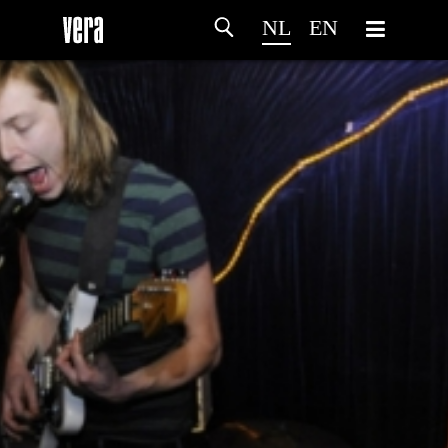
NL
EN