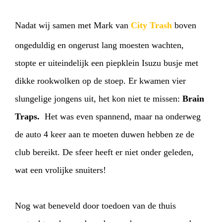
Nadat wij samen met Mark van
City Trash
boven
ongeduldig en ongerust lang moesten wachten,
stopte er uiteindelijk een piepklein Isuzu busje met
dikke rookwolken op de stoep. Er kwamen vier
slungelige jongens uit, het kon niet te missen:
Brain
Traps.
Het was even spannend, maar na onderweg
HOME
PROGRAMMA
de auto 4 keer aan te moeten duwen hebben ze de
club bereikt. De sfeer heeft er niet onder geleden,
ARTDIVISION
FOTO’S
NIEUWS
wat een vrolijke snuiters!
INFO
WEBSHOP
MIJN TICKETS
Nog wat beneveld door toedoen van de thuis