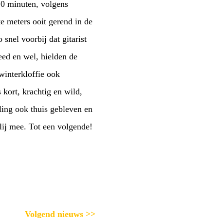
was het zoals voorgaande weken weleens gebeurde niet stijf uitverkocht, Remy was er blij mee. Tot een volgende!
Volgend nieuws >>