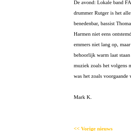
De avond: Lokale band FAKE O's begonnen de avond in sneltreinvaart 20 nummers in 20 minuten, volgens
drummer Rutger is het allemaal niet zo moeilijk als
benedenbar, bassist Thomas zag het allemaal weer eens van de andere kant en het was zo snel voorbij dat gitarist
Harmen niet eens ontstemd kon raken. Een goed begin. the TRAS
emmers niet lang op, maar wie kan ze het kwalijk nemen ik persoonlijk had het in mijn winterkloffie ook
behoorlijk warm laat staan dat ik er een goedkope Ikea emmer bij op zou ze
muziek zoals het volgens mij hoort in d
Mark K.
<< Vorige nieuws