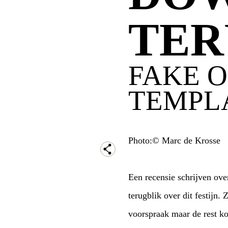
TER
FAKE O
TEMPL
Photo:© Marc de Krosse
Een recensie schrijven over een avond die i
terugblik over dit festijn. Zelf georganiseerd zal ik eerst even afvlakken, de bands komen enigzins op mijn
voorspraak maar de rest kortom alles verder w