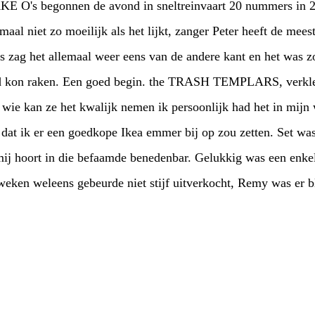
 het lijkt, zanger Peter heeft de meeste meters ooit gerend in de
H TEMPLARS, verkleed en wel, hielden de
tten. Set was kort, krachtig en wild,
ie befaamde benedenbar. Gelukkig was een enkeling ook thuis gebleven en