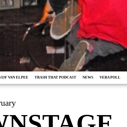
VIJF VAN ELPEE
TRASH THAT PODCAST
NEWS
VERA POLL
 February
WNSTAGE