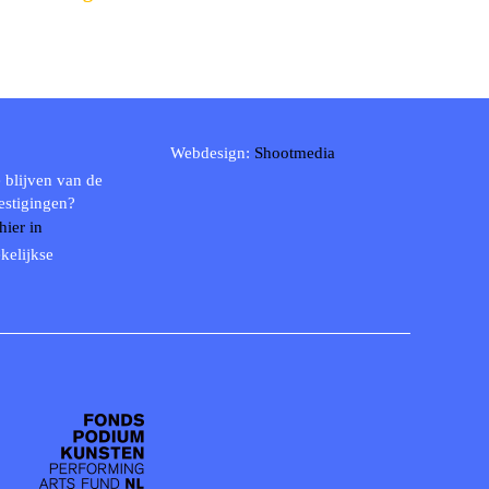
Webdesign:
Shootmedia
 blijven van de
estigingen?
 hier in
kelijkse