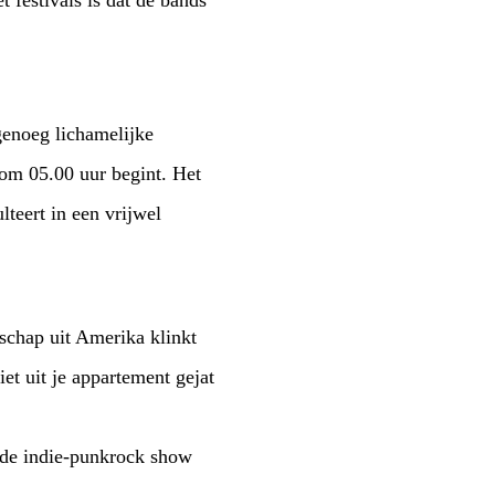
 festivals is dat de bands
genoeg lichamelijke
s om 05.00 uur begint. Het
lteert in een vrijwel
chap uit Amerika klinkt
et uit je appartement gejat
de indie-punkrock show