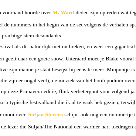
.
op voorhand hoorde over
M. Ward
deden zijn optreden wat te
el de nummers in het begin van de set volgens de verhalen s
n prachtige stem desondanks.
stival als dit natuurlijk niet ontbreken, en weet een gigantisc
en geeft daar een goeie show. Uiteraard moet je Blake vooral 
live zijn mannetje staat bewijst hij eens te meer. Minpuntje is 
 die zijn er nogal veel), de muziek van het hoofdpodium overa
op deze Primavera-editie, flink verbeterpunt voor volgend jaa
o'n typische festivalband die ik al te vaak heb gezien, terwijl
r mooi over.
Sufjan Stevens
schijnt ook nog een nummertje 
 de lezer die Sufjan/The National een warmer hart toedragen