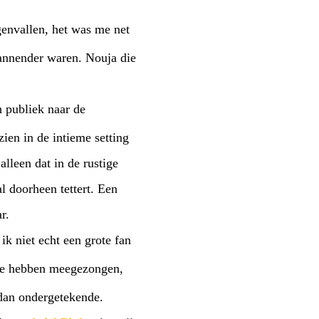
genvallen, het was me net
pannender waren. Nouja die
h publiek naar de
zien in de intieme setting
alleen dat in de rustige
l doorheen tettert. Een
r.
 ik niet echt een grote fan
te hebben meegezongen,
 dan ondergetekende.