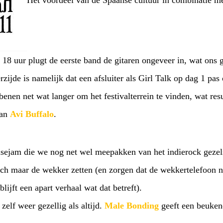
Het voordeel van de Spaanse cultuur in combinatie met
 18 uur plugt de eerste band de gitaren ongeveer in, wat ons 
erzijde is namelijk dat een afsluiter als Girl Talk op dag 1 pa
benen net wat langer om het festivalterrein te vinden, wat resu
van
Avi Buffalo
.
ejam die we nog net wel meepakken van het indierock gezels
ch maar de wekker zetten (en zorgen dat de wekkertelefoon ni
lijft een apart verhaal wat dat betreft).
 zelf weer gezellig als altijd.
Male Bonding
geeft een beuken