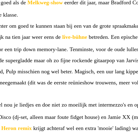
o goed als de
Melkweg-show
eerder dit jaar, maar Bradford C
e klasse.
nter om goed te kunnen staan bij een van de grote spraakmaker
k na tien jaar weer eens de
live-bühne
betreden. Een epische
oor een trip down memory-lane. Tenminste, voor de oude lullen 
e supergladde maar oh zo fijne rockende gitaarpop van Jarvi
, Pulp misschien nog wel beter. Magisch, een uur lang kippen
 meegemaakt (dit was de eerste reünieshow trouwens, meer vo
l nou je liedjes en doe niet zo moeilijk met intermezzo's en o
isco (dj-set, alleen maar foute fidget house) en Jamie XX (mi
t Heron remix
krijgt achteraf wel een extra 'mooie' lading) w