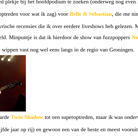
ed plekje bij het hoofdpodium te zoeken (onderweg nog even
ptreden voor wat ik zag) voor
Belle & Sebastian
, die me nie
yrische recensies die ik over eerdere liveshows heb gelezen.
eld. Minpuntje is dat ik hierdoor de show van fuzzpoppers
No
e wippen vast nog wel eens langs in de regio van Groningen.
laarde
Twin Shadow
tot een superoptreden, maar ik was onde
ijfde jaar op rij) en gewoon een van de beste en meest voorui