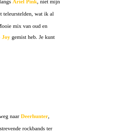
 langs
Ariel Pink
, niet mijn
t teleurstelden, wat ik al
 Mooie mix van oud en
 Joy
gemist heb. Je kunt
rweg naar
Deerhunter
,
tstrevende rockbands ter