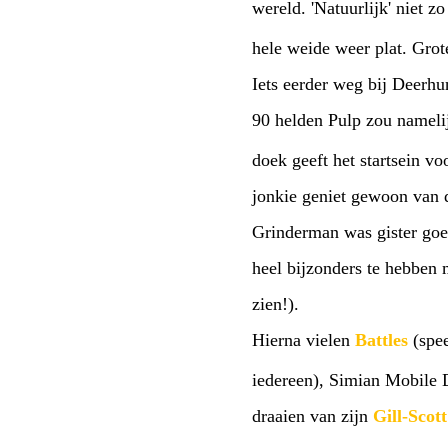
wereld. 'Natuurlijk' niet z
hele weide weer plat. Grot
Iets eerder weg bij Deerhu
90 helden Pulp zou namelij
doek geeft het startsein v
jonkie geniet gewoon van d
Grinderman was gister goed
heel bijzonders te hebben
zien!).
Hierna vielen
Battles
(spee
iedereen), Simian Mobile D
draaien van zijn
Gill-Scot