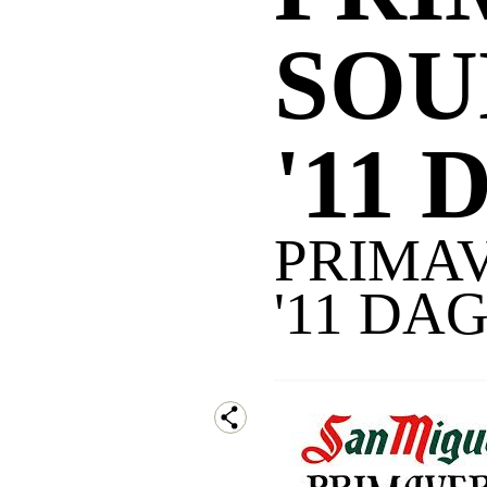
SOU
'11 
PRIMA
'11 DAG